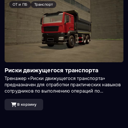
машинисту.&nbsp;Доступны VR и ПК режимы.
ОТ и ПБ
Транспорт
Риски движущегося транспорта
Тренажер «Риски движущегося транспорта»
предназначен для отработки практических навыков
сотрудников по выполнению операций по
специальности водитель. Тренажер включает в себя
ознакомление с технологической документацией на
В корзину
работу с автотранспортом, управление
транспортным средством задним ходом в
стесненных условиях и в условиях ограниченной