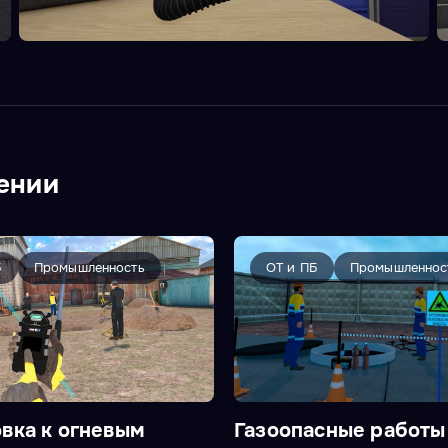
ении
Б
Промышленность
ОТ и ПБ
Промышленнос
вка к огневым
Газоопасные работы