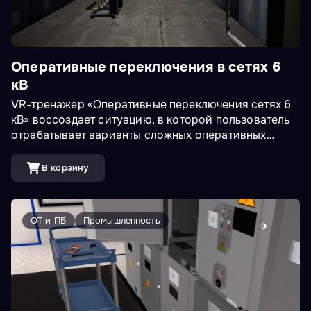
Оперативные переключения в сетях 6
кВ
VR-тренажер «Оперативные переключения сетях 6
кВ» воссоздает ситуацию, в которой пользователь
отрабатывает варианты сложных оперативных
переключений в различных секциях РУ-6кВ
согласно бланку переключения для конкретного
В корзину
сценария и внештатные ситуации: неисправность
ячейки № 6, неисправность ячейки ввода,
неисправность шинного моста.&nbsp;Доступны VR
ОТ и ПБ
Промышленность
и ПК режимы.<br><br>