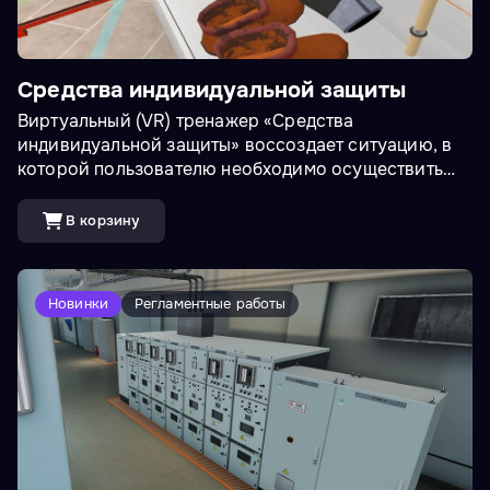
Средства индивидуальной защиты
Виртуальный (VR) тренажер «Средства
индивидуальной защиты» воссоздает ситуацию, в
которой пользователю необходимо осуществить
проверку основных СИЗ, отказ от поврежденных,
понимать процесс проверки, разделить СИЗ на те,
В корзину
которые находятся на пользователе сейчас, и те,
которые следует принести на рабочее место. СИЗ -
это средства, которые нейтрализуют воздействия
Новинки
Регламентные работы
опасностей, вызывающие серьезные травмы и
заболевания на рабочем месте. В рамках тренажера
пользователю предоставляется выбор работ:
химические и электрические, СИЗ меняются в
зависимости от выбора.&nbsp;<br><br>