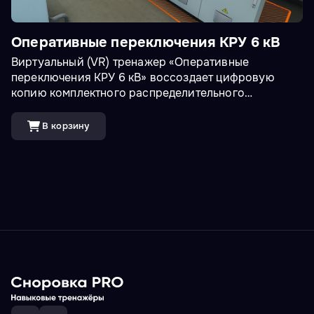
Оперативные переключения КРУ 6 кВ
Виртуальный (VR) тренажер «Оперативные
переключения КРУ 6 кВ» воссоздает цифровую
копию комплектного распределительного
устройства 6 кВ (типа С-410) и ячеек 0,4 кВ (типа
Masterpact) и позволяет имитировать
В корзину
переключения в электроустановках в условиях,
приближенных к реальным. Возможно прохождение
сценариев как в одиночку, так и с напарником.
Доступно два режима: тренировка (с подсказками)
и экзамен.