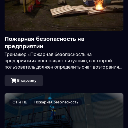
Пожарная безопасность на
предприятии
Тренажер «Пожарная безопасность на
предприятии» воссоздает ситуацию, в которой
пользователь должен определить очаг возгорания,
оценить ситуацию в зависимости от типа площадки
(административное помещение, стройплощадка,
В корзину
цех) и действовать согласно регламентам по
технике пожарной безопасности.&nbsp;Доступны
VR и ПК режимы.<br><br>
ОТ и ПБ
Пожарная безопасность