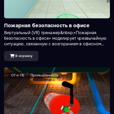
Пожарная безопасность в офисе
Виртуальный (VR) тренажер&nbsp;«Пожарная
безопасность в офисе» моделирует чрезвычайную
ситуацию, связанную с возгоранием в офисном
помещении. В ходе тренировки пользователь
должен оперативно прекратить рабочий процесс,
В корзину
сообщить о происшествии в экстренные службы,
организовать эвакуацию в соответствии с
утвержденной схемой, а также воспользоваться
ОТ и ПБ
Промышленность
первичными средствами пожаротушения.