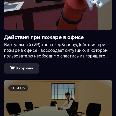
Действия при пожаре в офисе
Виртуальный (VR) тренажер&nbsp;«Действия при
пожаре в офисе» воссоздает ситуацию, в которой
пользователю необходимо спастись из горящего
офиса и по возможности потушить пожар. Тренинг
считается успешно пройденным, если обучаемый
В корзину
добрался до маркированной точки сбора вне
здания и известил службу пожаротушения о
возгорании. В процессе прохождения желательно
ОТ и ПБ
использовать мокрые полотенца для защиты
органов дыхания, отключить электричество.