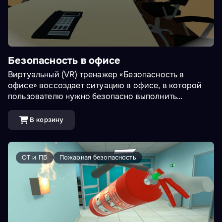
Безопасность в офисе
Виртуальный (VR) тренажер «Безопасность в
офисе» воссоздает ситуацию в офисе, в которой
пользователю нужно безопасно выполнить
рутинные задачи. При этом его подстерегают
офисные опасности: движение по лестнице,
В корзину
провода на проходе, тяжелые предметы на шкафах.
Необходимо действовать верно и не использовать
неисправные электроприборы, не перегружать
ОТ и ПБ
Пожарная безопасность
электророзетки, не захламлять проходы и
пожарные выходы, не вставать на неустойчивые
предметы.<br><br>