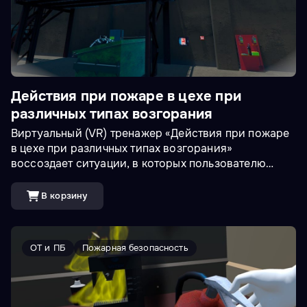
Действия при пожаре в цехе при
различных типах возгорания
Виртуальный (VR) тренажер «Действия при пожаре
в цехе при различных типах возгорания»
воссоздает ситуации, в которых пользователю
предстоит потушить пожар в различных местах
возгорания, в том числе возгорание оборудования,
В корзину
находящегося под напряжением до 1000В или
ветоши в мусорном контейнере при помощи
различного типа огнетушителей и/или пожарного
ОТ и ПБ
Пожарная безопасность
крана. При тушении необходимо контролировать
исправность устройств пожаротушения и
использовать подходящие СИЗ.